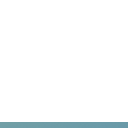
lodtrækningen om en
Soundbox mini
. Samtidig
modtager du information om, hvem vi er, hvordan
vores karriere- og praktikforløb fungerer, og hvilke
muligheder vi har for studierelevante jobs.
Vinderen trækkes d. 25. september 2025 og kontaktes
direkte pr. telefon.
Vi glæder os til at høre fra dig!